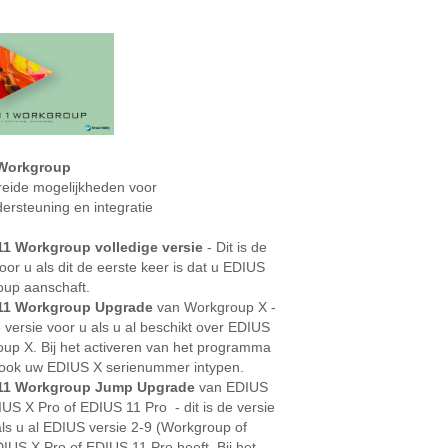
 Workgroup
reide mogelijkheden voor
ersteuning en integratie
11 Workgroup volledige versie
- Dit is de
oor u als dit de eerste keer is dat u EDIUS
up aanschaft.
11 Workgroup Upgrade
van Workgroup X -
e versie voor u als u al beschikt over EDIUS
up X. Bij het activeren van het programma
ook uw EDIUS X serienummer intypen.
11 Workgroup Jump Upgrade
van EDIUS
IUS X Pro of EDIUS 11 Pro - dit is de versie
als u al EDIUS versie 2-9 (Workgroup of
DIUS X Pro of EDIUS 11 Pro heeft. Bij het