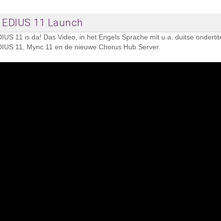
EDIUS 11 Launch
IUS 11 is da! Das Video, in het Engels Sprache mit u.a. duitse ondertit
IUS 11, Mync 11 en de nieuwe Chorus Hub Server.