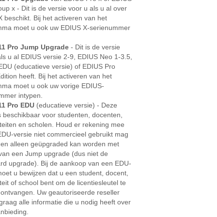
p x - Dit is de versie voor u als u al over
 beschikt. Bij het activeren van het
mma moet u ook uw EDIUS X-serienummer
.
11 Pro Jump Upgrade
- Dit is de versie
als u al EDIUS versie 2-9, EDIUS Neo 1-3.5,
DU (educatieve versie) of EDIUS Pro
ition heeft. Bij het activeren van het
mma moet u ook uw vorige EDIUS-
mmer intypen.
11 Pro EDU
(educatieve versie) - Deze
is beschikbaar voor studenten, docenten,
iteiten en scholen. Houd er rekening mee
EDU-versie niet commercieel gebruikt mag
en alleen geüpgraded kan worden met
van een Jump upgrade (dus niet de
rd upgrade). Bij de aankoop van een EDU-
moet u bewijzen dat u een student, docent,
teit of school bent om de licentiesleutel te
ontvangen. Uw geautoriseerde reseller
graag alle informatie die u nodig heeft over
nbieding.