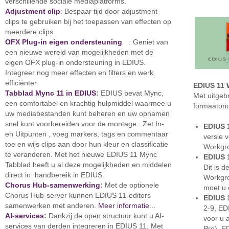
verschillende sociale mediaplatforms.
Adjustment clip
: Bespaar tijd door adjustment
clips te gebruiken bij het toepassen van effecten op
meerdere clips.
OFX Plug-in eigen ondersteuning
: Geniet van
een nieuwe wereld van mogelijkheden met de
eigen OFX plug-in ondersteuning in EDIUS.
Integreer nog meer effecten en filters en werk
efficiënter.
EDIUS 11
Tabblad Mync 11 in EDIUS
:
EDIUS bevat Mync,
Met uitgeb
een comfortabel en krachtig hulpmiddel waarmee u
formaatond
uw mediabestanden kunt beheren en uw opnamen
snel kunt voorbereiden voor de montage . Zet In-
EDIUS 
en Uitpunten , voeg markers, tags en commentaar
versie v
toe en wijs clips aan door hun kleur en classificatie
Workgro
te veranderen. Met het nieuwe EDIUS 11 Mync
EDIUS 
Tabblad heeft u al deze mogelijkheden en middelen
Dit is d
direct in handbereik in EDIUS.
Workgro
Chorus Hub-samenwerking
:
Met de optionele
moet u 
Chorus Hub-server kunnen EDIUS 11-editors
EDIUS 
samenwerken met anderen.
Meer informatie...
2-9, ED
AI-services
:
Dankzij de open structuur kunt u AI-
voor u 
services van derden integreren in EDIUS 11. Met
Pro), E