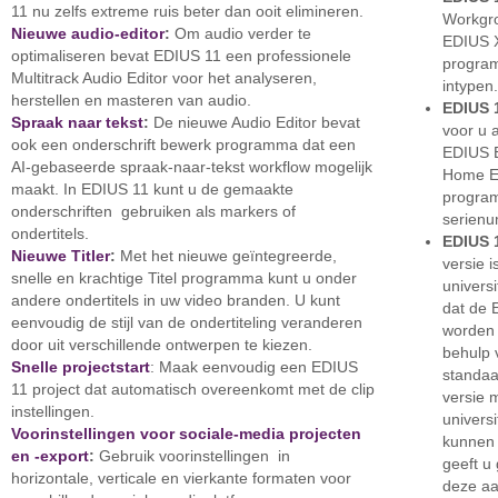
11 nu zelfs extreme ruis beter dan ooit elimineren.
Workgrou
Nieuwe audio-editor
:
Om audio verder te
EDIUS X
optimaliseren bevat EDIUS 11 een professionele
progra
Multitrack Audio Editor voor het analyseren,
intypen
herstellen en masteren van audio.
EDIUS 
Spraak naar tekst
:
De nieuwe Audio Editor bevat
voor u 
ook een onderschrift bewerk programma dat een
EDIUS E
AI-gebaseerde spraak-naar-tekst workflow mogelijk
Home Ed
maakt. In EDIUS 11 kunt u de gemaakte
progra
onderschriften gebruiken als markers of
serienu
ondertitels.
EDIUS 
Nieuwe Titler
:
Met het nieuwe geïntegreerde,
versie 
snelle en krachtige Titel programma kunt u onder
univers
andere ondertitels in uw video branden. U kunt
dat de 
eenvoudig de stijl van de ondertiteling veranderen
worden 
door uit verschillende ontwerpen te kiezen.
behulp 
Snelle projectstart
: Maak eenvoudig een EDIUS
standaa
11 project dat automatisch overeenkomt met de clip
versie 
instellingen.
universi
Voorinstellingen voor sociale-media projecten
kunnen 
en -export
:
Gebruik voorinstellingen in
geeft u 
horizontale, verticale en vierkante formaten voor
deze aa