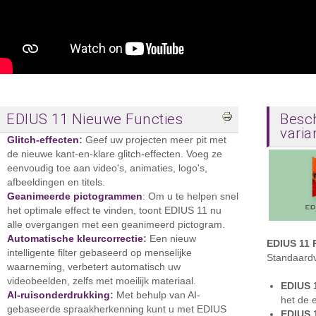
EDIUS 11 Nieuwe Functies
Besc
varia
Glitch-effecten
:
Geef uw projecten meer pit met
de nieuwe kant-en-klare glitch-effecten. Voeg ze
eenvoudig toe aan video's, animaties, logo's,
afbeeldingen en titels.
Geanimeerde pictogrammen
: Om u te helpen snel
het optimale effect te vinden, toont EDIUS 11 nu
alle overgangen met een geanimeerd pictogram.
Automatische kleurcorrectie
:
Een nieuw
EDIUS 11 
intelligente filter gebaseerd op menselijke
Standaardv
waarneming, verbetert automatisch uw
videobeelden, zelfs met moeilijk materiaal.
EDIUS 1
AI-ruisonderdrukking
:
Met behulp van AI-
het de 
gebaseerde spraakherkenning kunt u met EDIUS
EDIUS 