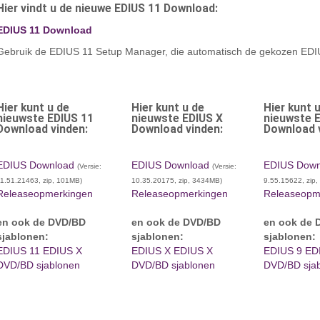
Hier vindt u de nieuwe EDIUS 11 Download:
EDIUS 11 Download
Gebruik de EDIUS 11 Setup Manager, die automatisch de gekozen EDIUS
Hier kunt u de
Hier kunt u de
Hier kunt 
nieuwste EDIUS 11
nieuwste EDIUS X
nieuwste 
Download vinden:
Download vinden:
Download 
EDIUS Download
EDIUS Download
EDIUS Down
(Versie:
(Versie:
11.51.21463, zip, 101MB)
10.35.20175, zip, 3434MB)
9.55.15622, zip
Releaseopmerkingen
Releaseopmerkingen
Releaseopm
en ook de DVD/BD
en ook de DVD/BD
en ook de 
sjablonen:
sjablonen:
sjablonen:
EDIUS 11 EDIUS X
EDIUS X EDIUS X
EDIUS 9 ED
DVD/BD sjablonen
DVD/BD sjablonen
DVD/BD sja