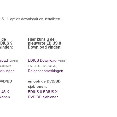
 11-opties downloadt en installeert.
u de
Hier kunt u de
EDIUS 9
nieuwste EDIUS 8
vinden:
Download vinden:
load
EDIUS Download
(Versie:
(Versie:
, 4105MB)
8.5.3.3262, zip, 648MB)
erkingen
Releaseopmerkingen
DVD/BD
en ook de DVD/BD
sjablonen:
IUS X
EDIUS 8 EDIUS X
blonen
DVD/BD sjablonen