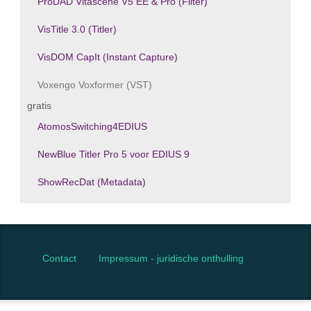
ProDAD Vitascene V5 EE & Pro (Filter)
VisTitle 3.0 (Titler)
VisDOM CapIt (Instant Capture)
Voxengo Voxformer (VST)
gratis
AtomosSwitching4EDIUS
NewBlue Titler Pro 5 voor EDIUS 9
ShowRecDat (Metadata)
Contact
Impressum - juridische onthulling