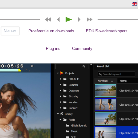
Nieuws
Proefversie en downloads
EDIUS-wederverkopers
Plug-ins
Community